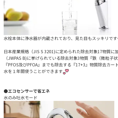
水栓本体に浄水器が内蔵されており、見た目もスッキリです
日本産業規格（JIS S 3201)に定められた除去対象17物
（JWPAS B)に挙げられている除去対象3物質『鉄（微粒
『PFOS及びPFOA』までも除去する『17+3』物質除去カ
水を１年間使うことができます
●エコセンサーで省エネ
水のみ吐水モード