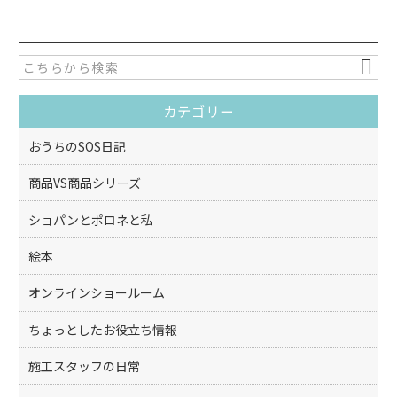
c
itt
e
er
b
o
カテゴリー
o
k
おうちのSOS日記
商品VS商品シリーズ
ショパンとポロネと私
絵本
オンラインショールーム
ちょっとしたお役立ち情報
施工スタッフの日常