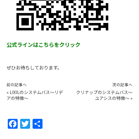
公式ラインはこちらをクリック
ぜひお待ちしております。
前の記事へ
次の記事へ
«
LIXILのシステムバス～リデ
クリナップのシステムバス～
アの特徴～
ユアシスの特徴～
»
F
T
共
a
w
有