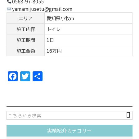
0568-97-8055
yamamijusetu@gmail.com
エリア
愛知県小牧市
施工内容
トイレ
施工期間
1日
施工金額
16万円
F
T
共
a
w
有
c
itt
e
er
b
o
実績紹介カテゴリー
o