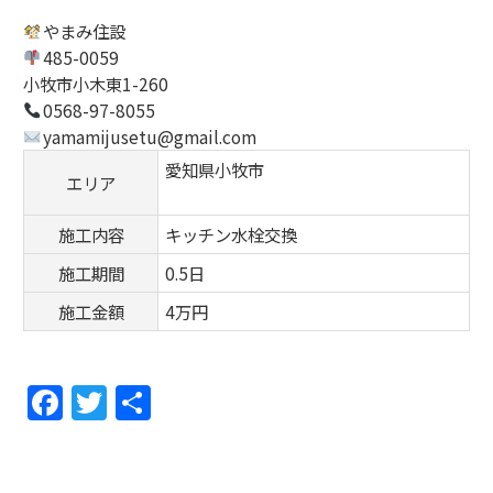
やまみ住設
485-0059
小牧市小木東1-260
0568-97-8055
yamamijusetu@gmail.com
愛知県小牧市
エリア
施工内容
キッチン水栓交換
施工期間
0.5日
施工金額
4万円
F
T
共
a
w
有
c
itt