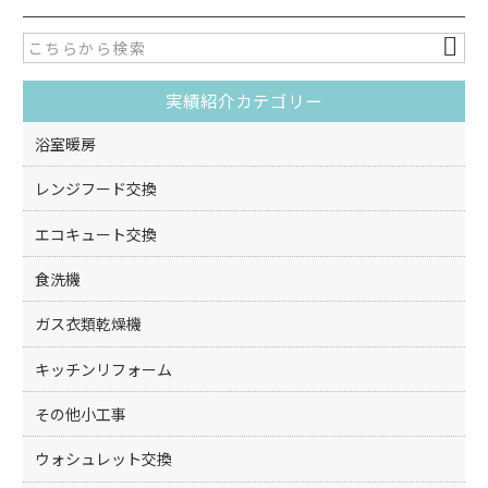
e
er
b
o
実績紹介カテゴリー
o
k
浴室暖房
レンジフード交換
エコキュート交換
食洗機
ガス衣類乾燥機
キッチンリフォーム
その他小工事
ウォシュレット交換