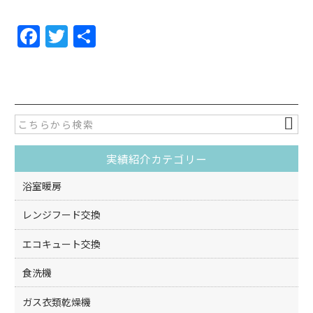
F
T
共
a
w
有
c
itt
e
er
b
o
実績紹介カテゴリー
o
k
浴室暖房
レンジフード交換
エコキュート交換
食洗機
ガス衣類乾燥機