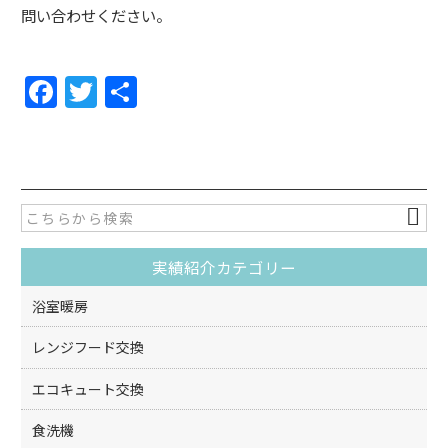
問い合わせください。
F
T
共
a
w
有
c
itt
e
er
b
o
実績紹介カテゴリー
o
k
浴室暖房
レンジフード交換
エコキュート交換
食洗機