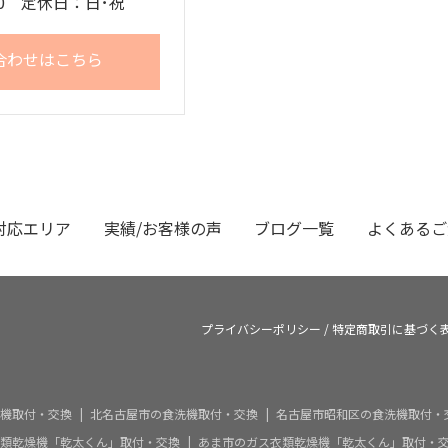
:00 定休日：日･祝
合わせはこちら
対応エリア
実績/お客様の声
ブログ一覧
よくあるご
プライバシーポリシー
/
特定商取引に基づく
機取付・交換
北名古屋市の食洗機取付・交換
名古屋市昭和区の食洗機取付・
類乾燥機「乾太くん」取付・交換
あま市のガス衣類乾燥機「乾太くん」取付・