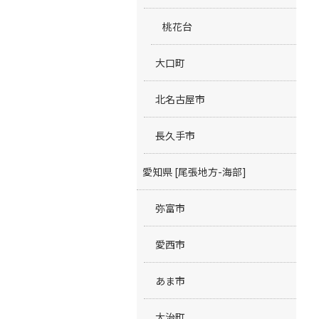
桃花台
大口町
北名古屋市
長久手市
愛知県 [尾張地方-海部]
弥富市
愛西市
あま市
大治町