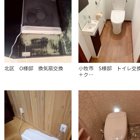
北区 O様邸 換気扇交換
小牧市 S様邸 トイレ交
＋ク…