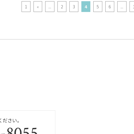
1
«
...
2
3
4
5
6
...
ください。
-8055