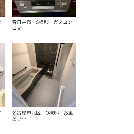
換
春日井市 S様邸 ガスコン
ロ交…
イ
名古屋市北区 O様邸 お風
呂リ…