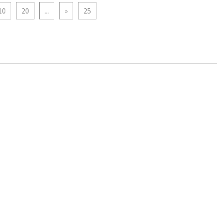
10
20
...
»
25