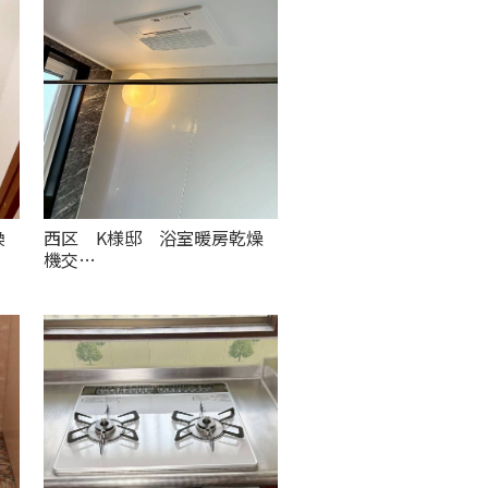
換
西区 K様邸 浴室暖房乾燥
機交…