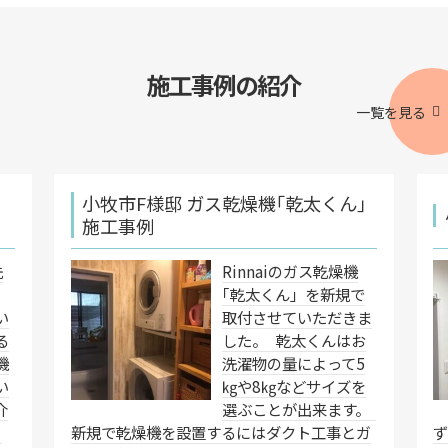
施工事例の紹介
一覧を見る
設
小牧市F様邸 ガス乾燥機｢乾太くん｣
施工事例
洗
Rinnaiのガス乾燥機
｢乾太くん」を新規で
い
取付させていただきま
る
した。 乾太くんはお
機
洗濯物の量によって5
い
㎏や8㎏などサイズを
介
選ぶことが出来ます。
く
新規で乾燥機を設置するにはダクト工事とガ