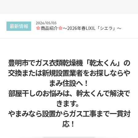
2026/05/17
新商品 カスタムバニティをご紹介
2026/05/03
最新情報
商品紹介
〜2026年春LIXIL「シエラ」〜
2025/12/30
エコキュートってなに？
豊明市でガス衣類乾燥機「乾太くん」の
2025/12/29
給湯器交換はどこに頼んでも同じ？
交換または新規設置業者をお探しならや
2025/12/22
まみ住設へ！
給湯器の追い焚き配管一つ穴と二つ穴の違い
部屋干しのお悩みは、幹太くんで解決で
2026/05/17
きます。
新商品 カスタムバニティをご紹介
やまみなら設置からガス工事まで一貫対
応！