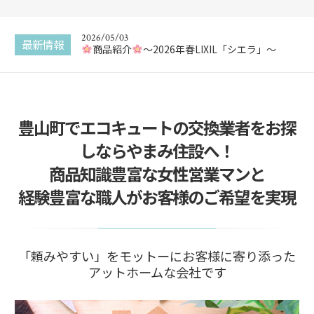
新商品 カスタムバニティをご紹介
2026/05/03
最新情報
商品紹介
〜2026年春LIXIL「シエラ」〜
2025/12/30
エコキュートってなに？
豊山町でエコキュートの交換業者をお探
2025/12/29
給湯器交換はどこに頼んでも同じ？
しならやまみ住設へ！
2025/12/22
商品知識豊富な女性営業マンと
給湯器の追い焚き配管一つ穴と二つ穴の違い
経験豊富な職人がお客様のご希望を実現
2026/05/17
新商品 カスタムバニティをご紹介
「頼みやすい」をモットーにお客様に寄り添った
アットホームな会社です