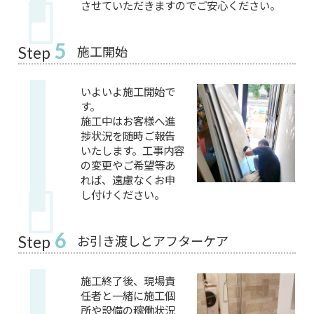
させていただきますのでご安心ください。
5
施工開始
Step
いよいよ施工開始で
す。
施工中はお客様へ進
捗状況を随時ご報告
いたします。工事内容
の変更やご希望等あ
れば、遠慮なくお申
し付けください。
6
お引き渡しとアフターケア
Step
施工終了後、現場責
任者と一緒に施工個
所や設備の稼働状況