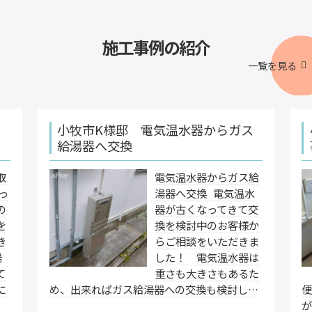
施工事例の紹介
一覧を見る
小牧市K様邸 電気温水器からガス
給湯器へ交換
取
電気温水器からガス給
っ
湯器へ交換 電気温水
の
器が古くなってきて交
を
換を検討中のお客様か
き
らご相談をいただきま
湯
した！ 電気温水器は
て
重さも大きさもあるた
に
め、出来ればガス給湯器への交換も検討し…