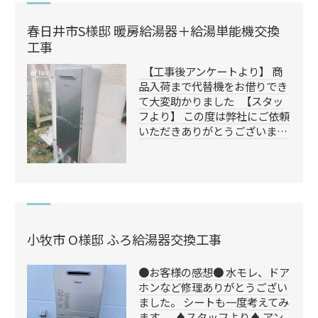
春日井市S様邸 暖房給湯器＋給湯単能機交換
工事
【工事後アンケートより】 商
品入荷まで代替機をお借りでき
て大変助かりました 【スタッ
フより】 この度は弊社にご依頼
いただきありがとうございま…
小牧市 O様邸 ふろ給湯器交換工事
●お客様の感想● 水モレ、ドア
ホンなど修理ありがとうござい
ました。 シートも一度考えてみ
ます。 ♦️スタッフより♦️ アン