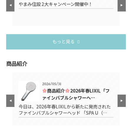
やまみ住設 2大キャンペーン開催中！
お
もっと見る
商品紹介
2026/05/31
紹介
商品紹介
2026年春LIXIL「フ
ァインバブルシャワーヘ…
スタ
今日は、2026年春LIXILから新たに発売された
2
ファインバブルシャワーヘッド 「SPA U（…
台