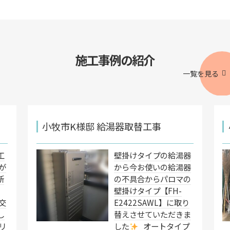
施工事例の紹介
一覧を見る
工
小牧市K様邸 給湯器取替工事
工
壁掛けタイプの給湯器
が
から今お使いの給湯器
新
の不具合からパロマの
壁掛けタイプ【FH-
に交
E2422SAWL】に取り
し
替えさせていただきま
リ
した
オートタイプ