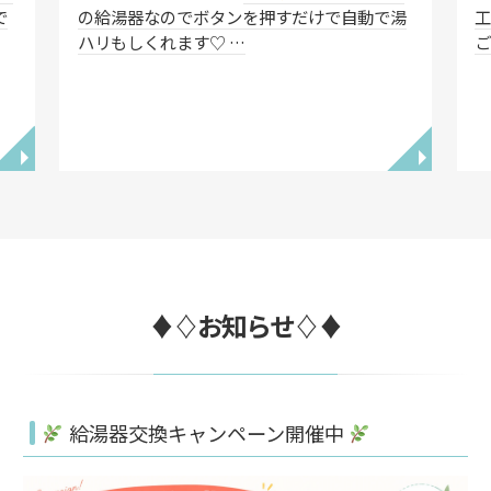
で
の給湯器なのでボタンを押すだけで自動で湯
工
ハリもしくれます♡ …
◥
◥
♦♢お知らせ♢♦
給湯器交換キャンペーン開催中