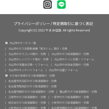
プライバシーポリシー
/
特定商取引に基づく表記
Copyright (C) 2022 やまみ住設. All rights Reserved.
犬山市のサービス一覧
犬山市のガス衣類乾燥機「乾太くん」取付・交換
犬山市のガスコンロ取付・交換
犬山市のガス給湯器取付・交換
犬山市のレンジフード取付・交換
犬山市のトイレ交換・リフォーム
犬山市の洗面台交換・リフォーム
犬山市の水栓金具取付・交換
犬山市のキッチンリフォーム
犬山市の浴室リフォーム
その他の地域のガス給湯器取付・交換
名古屋市天白区のガス給湯器取付・交換
名古屋市昭和区のガス給湯器取付・交換
名古屋市緑区のガス給湯器取付・交換
豊山町のガス給湯器取付・交換
江南市のガス給湯器取付・交換
一宮市のガス給湯器取付・交換
桃花台のガス給湯器取付・交換
小牧市のガス給湯器取付・交換
小牧市のガス給湯器取付・交換
名古屋市西区のガス給湯器取付・交換