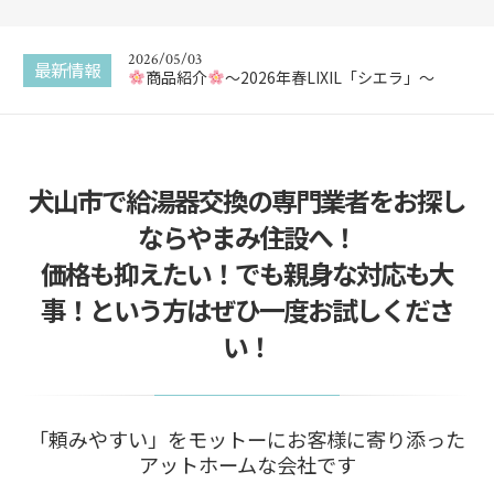
新商品 カスタムバニティをご紹介
2026/05/03
最新情報
商品紹介
〜2026年春LIXIL「シエラ」〜
2025/12/30
エコキュートってなに？
犬山市で給湯器交換の専門業者をお探し
2025/12/29
給湯器交換はどこに頼んでも同じ？
ならやまみ住設へ！
2025/12/22
価格も抑えたい！でも親身な対応も大
給湯器の追い焚き配管一つ穴と二つ穴の違い
事！という方はぜひ一度お試しくださ
2026/05/17
い！
新商品 カスタムバニティをご紹介
「頼みやすい」をモットーにお客様に寄り添った
アットホームな会社です