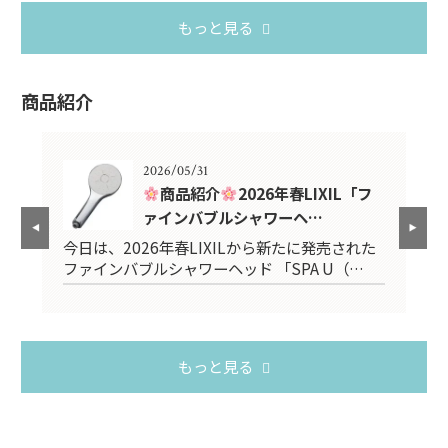
もっと見る
商品紹介
2026/05/31
紹介
商品紹介
2026年春LIXIL「フ
ァインバブルシャワーヘ…
スタ
今日は、2026年春LIXILから新たに発売された
2
ファインバブルシャワーヘッド 「SPA U（…
台
もっと見る