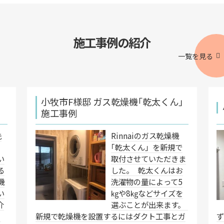
施工事例の紹介
一覧を見る
設
小牧市F様邸 ガス乾燥機｢乾太くん｣
施工事例
洗
Rinnaiのガス乾燥機
｢乾太くん」を新規で
い
取付させていただきま
る
した。 乾太くんはお
機
洗濯物の量によって5
い
㎏や8㎏などサイズを
介
選ぶことが出来ます。
く
新規で乾燥機を設置するにはダクト工事とガ