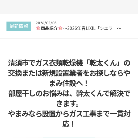
2026/05/17
新商品 カスタムバニティをご紹介
2026/05/03
最新情報
商品紹介
〜2026年春LIXIL「シエラ」〜
2025/12/30
エコキュートってなに？
清須市でガス衣類乾燥機「乾太くん」の
2025/12/29
給湯器交換はどこに頼んでも同じ？
交換または新規設置業者をお探しならや
2025/12/22
まみ住設へ！
給湯器の追い焚き配管一つ穴と二つ穴の違い
部屋干しのお悩みは、幹太くんで解決で
2026/05/17
きます。
新商品 カスタムバニティをご紹介
やまみなら設置からガス工事まで一貫対
応！