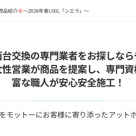
商品 カスタムバニティをご紹介
商品紹介
〜2026年春LIXIL「シエラ」〜
コキュートってなに？
湯器交換はどこに頼んでも同じ？
湯器の追い焚き配管一つ穴と二つ穴の違い
商品 カスタムバニティをご紹介
面台交換の専門業者をお探しなら
女性営業が商品を提案し、専門資
富な職人が安心安全施工！
をモットーにお客様に寄り添ったアット