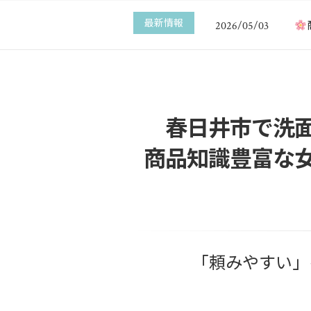
新
2026/05/17
最新情報
2026/05/03
エ
2025/12/30
給
2025/12/29
給
2025/12/22
新
2026/05/17
春日井市で洗
商品知識豊富な
「頼みやすい」