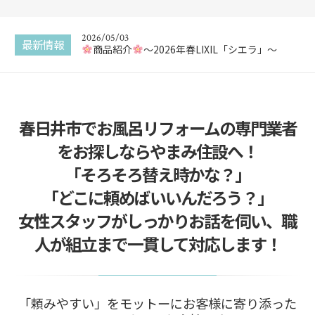
新商品 カスタムバニティをご紹介
2026/05/03
最新情報
商品紹介
〜2026年春LIXIL「シエラ」〜
2025/12/30
エコキュートってなに？
春日井市でお風呂リフォームの専門業者
2025/12/29
給湯器交換はどこに頼んでも同じ？
をお探しならやまみ住設へ！
2025/12/22
「そろそろ替え時かな？」
給湯器の追い焚き配管一つ穴と二つ穴の違い
「どこに頼めばいいんだろう？」
2026/05/17
女性スタッフがしっかりお話を伺い、職
新商品 カスタムバニティをご紹介
人が組立まで一貫して対応します！
「頼みやすい」をモットーにお客様に寄り添った