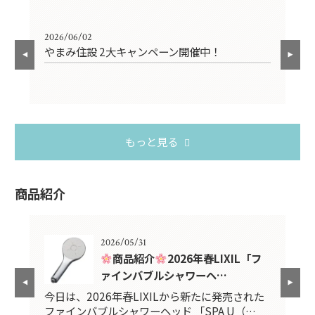
2026/06/02
202
やまみ住設 2大キャンペーン開催中！
お
もっと見る
商品紹介
2026/05/31
紹介
商品紹介
2026年春LIXIL「フ
ァインバブルシャワーヘ…
スタ
今日は、2026年春LIXILから新たに発売された
2
ファインバブルシャワーヘッド 「SPA U（…
台