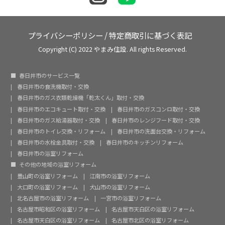
プライバシーポリシー
/
特定商取引に基づく表記
Copyright (C) 2022 やまみ住設. All rights Reserved.
春日井市のサービス一覧
春日井市の食洗機取付・交換
春日井市のガス衣類乾燥機「乾太くん」取付・交換
春日井市のエコキュート取付・交換
春日井市のガスコンロ取付・交換
春日井市のガス給湯器取付・交換
春日井市のレンジフード取付・交換
春日井市のトイレ交換・リフォーム
春日井市の洗面台交換・リフォーム
春日井市の水栓金具取付・交換
春日井市のキッチンリフォーム
春日井市の浴室リフォーム
その他の地域の浴室リフォーム
豊山町の浴室リフォーム
江南市の浴室リフォーム
大口町の浴室リフォーム
犬山市の浴室リフォーム
北名古屋市の浴室リフォーム
一宮市の浴室リフォーム
名古屋市昭和区の浴室リフォーム
名古屋市天白区の浴室リフォーム
名古屋市天白区の浴室リフォーム
名古屋市北区の浴室リフォーム