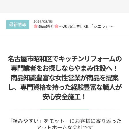
2026/05/17
新商品 カスタムバニティをご紹介
2026/05/03
最新情報
商品紹介
〜2026年春LIXIL「シエラ」〜
2025/12/30
エコキュートってなに？
名古屋市昭和区でキッチンリフォームの
2025/12/29
給湯器交換はどこに頼んでも同じ？
専門業者をお探しならやまみ住設へ！
2025/12/22
商品知識豊富な女性営業が商品を提案
給湯器の追い焚き配管一つ穴と二つ穴の違い
し、専門資格を持った経験豊富な職人が
2026/05/17
安心安全施工！
新商品 カスタムバニティをご紹介
「頼みやすい」をモットーにお客様に寄り添った
アットホームな会社です