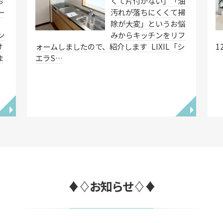
お
くて片付かない」「油
ー
汚れが落ちにくくて掃
除が大変」というお悩
ン
みからキッチンをリフ
け
ォームしましたので、紹介します LIXIL「シ
1
ま
エラS…
◥
◥
♦♢お知らせ♢♦