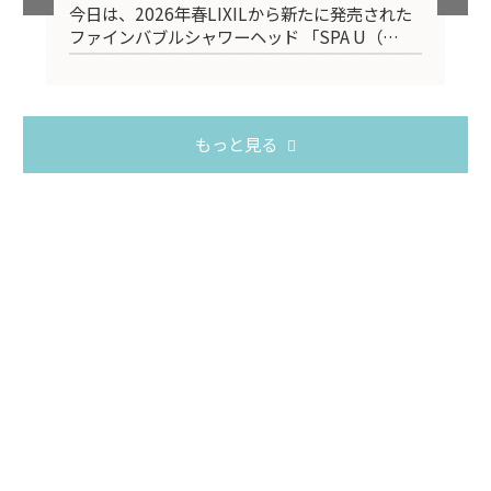
スタ
今日は、2026年春LIXILから新たに発売された
2
ファインバブルシャワーヘッド 「SPA U（…
台
もっと見る