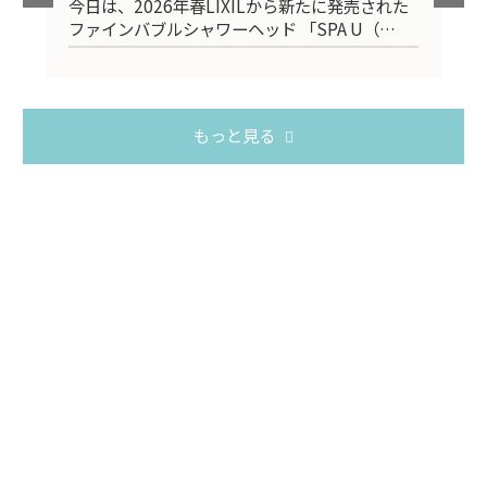
今日は、2026年春LIXILから新たに発売された
2
ファインバブルシャワーヘッド 「SPA U（…
台
もっと見る