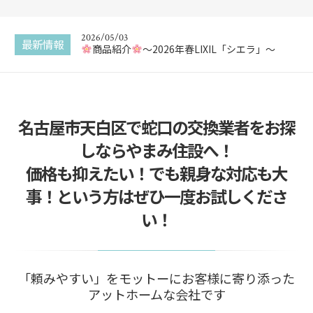
新商品 カスタムバニティをご紹介
2026/05/03
最新情報
商品紹介
〜2026年春LIXIL「シエラ」〜
2025/12/30
エコキュートってなに？
名古屋市天白区で蛇口の交換業者をお探
2025/12/29
給湯器交換はどこに頼んでも同じ？
しならやまみ住設へ！
2025/12/22
価格も抑えたい！でも親身な対応も大
給湯器の追い焚き配管一つ穴と二つ穴の違い
事！という方はぜひ一度お試しくださ
2026/05/17
い！
新商品 カスタムバニティをご紹介
「頼みやすい」をモットーにお客様に寄り添った
アットホームな会社です