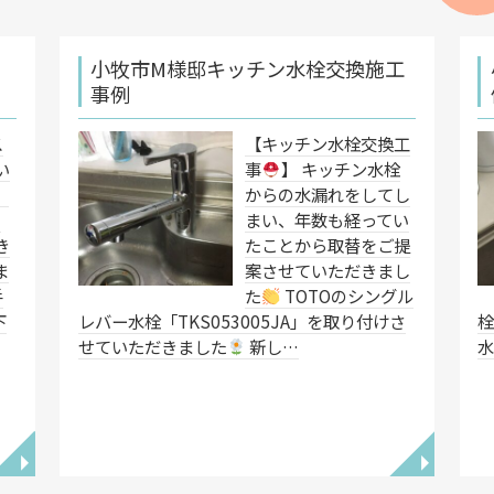
小牧市M様邸キッチン水栓交換施工
事例
ス
【キッチン水栓交換工
い
事
】 キッチン水栓
、
からの水漏れをしてし
に
まい、年数も経ってい
き
たことから取替をご提
ま
案させていただきまし
手
た
TOTOのシングル
下
レバー水栓「TKS053005JA」を取り付けさ
せていただきました
新し…
◥
◥