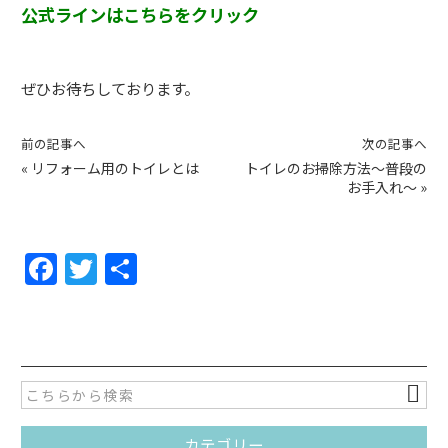
公式ラインはこちらをクリック
ぜひお待ちしております。
前の記事へ
次の記事へ
«
リフォーム用のトイレとは
トイレのお掃除方法～普段の
お手入れ～
»
F
T
共
a
w
有
c
itt
e
er
b
o
カテゴリー