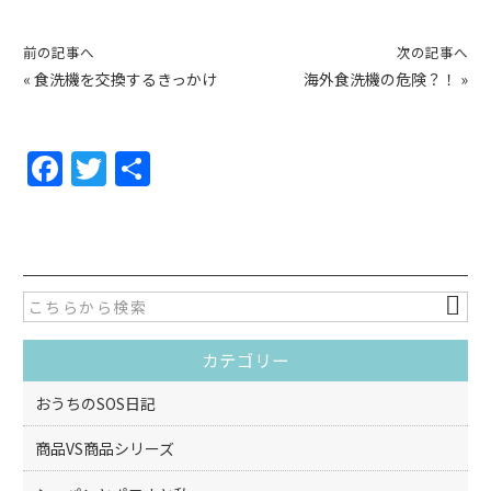
前の記事へ
次の記事へ
«
食洗機を交換するきっかけ
海外食洗機の危険？！
»
F
T
共
a
w
有
c
itt
e
er
b
o
カテゴリー
o
k
おうちのSOS日記
商品VS商品シリーズ