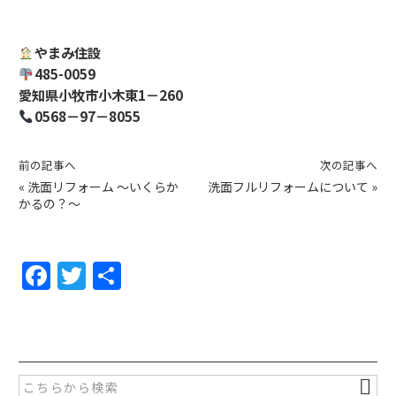
やまみ住設
485-0059
愛知県小牧市小木東1－260
0568－97－8055
前の記事へ
次の記事へ
«
洗面リフォーム ～いくらか
洗面フルリフォームについて
»
かるの？～
F
T
共
a
w
有
c
itt
e
er
b