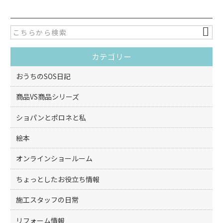
c
itt
e
er
b
o
カテゴリー
o
k
おうちのSOS日記
商品VS商品シリーズ
ショパンとポロネと私
絵本
オンラインショールーム
ちょっとしたお役立ち情報
施工スタッフの日常
リフォーム情報