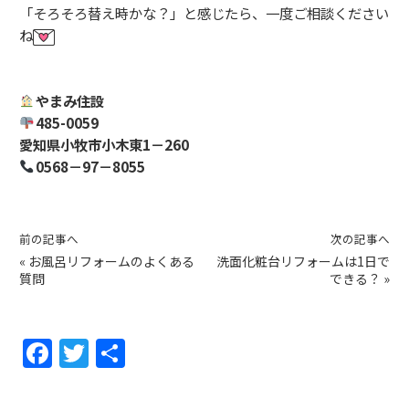
「そろそろ替え時かな？」と感じたら、一度ご相談ください
ね
やまみ住設
485-0059
愛知県小牧市小木東1－260
0568－97－8055
前の記事へ
次の記事へ
«
お風呂リフォームのよくある
洗面化粧台リフォームは1日で
質問
できる？
»
F
T
共
a
w
有